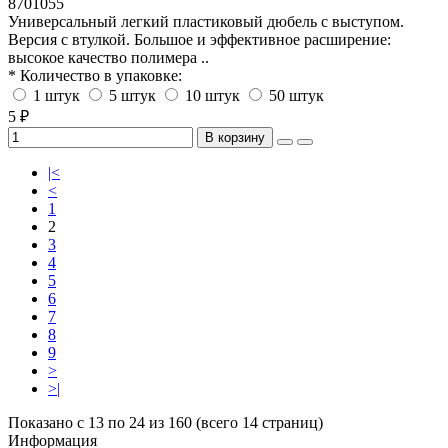
8701055
Универсальный легкий пластиковый дюбель с выступом.
Версия с втулкой. Большое и эффективное расширение:
высокое качество полимера ..
* Количество в упаковке:
1 штук
5 штук
10 штук
50 штук
5 ₽
В корзину
|<
<
1
2
3
4
5
6
7
8
9
>
>|
Показано с 13 по 24 из 160 (всего 14 страниц)
Информация