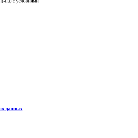
н(-на) с условиями
ых данных