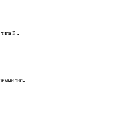
типа E ..
чными тип..