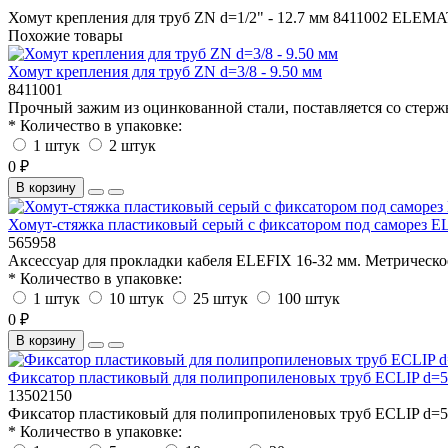
Хомут крепления для труб ZN d=1/2" - 12.7 мм
8411002
ELEMA
Похожие товары
Хомут крепления для труб ZN d=3/8 - 9.50 мм
8411001
Прочный зажим из оцинкованной стали, поставляется со стержн
* Количество в упаковке:
1 штук
2 штук
0 ₽
В корзину
Хомут-стяжка пластиковый серый с фиксатором под саморез EL
565958
Аксессуар для прокладки кабеля ELEFIX 16-32 мм. Метрическо
* Количество в упаковке:
1 штук
10 штук
25 штук
100 штук
0 ₽
В корзину
Фиксатор пластиковый для полипропиленовых труб ECLIP d=
13502150
Фиксатор пластиковый для полипропиленовых труб ECLIP d=50 
* Количество в упаковке: