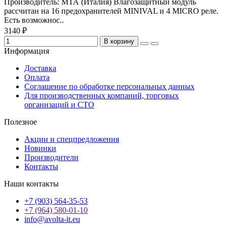
Производитель: МТА (Италия) Влагозащитный модуль
рассчитан на 16 предохранителей MINIVAL и 4 MICRO реле.
Есть возможнос..
3140 ₽
В корзину
Информация
Доставка
Оплата
Соглашение по обработке персональных данных
Для производственных компаний, торговых
организаций и СТО
Полезное
Акции и спецпредложения
Новинки
Производители
Контакты
Наши контакты
+7 (903) 564-35-53
+7 (964) 580-01-10
info@avolta-it.eu