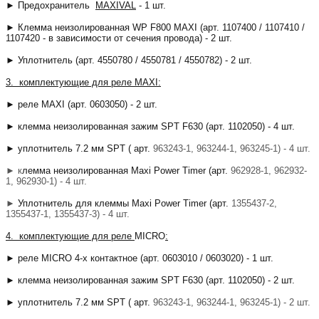
► Предохранитель
MAXIVAL
- 1 шт.
►
Клемма неизолированная WP F800 MAXI (арт. 1107400 / 1107410 /
1107420 - в зависимости от сечения провода) - 2 шт.
► Уплотнитель (арт. 4550780 / 4550781 / 4550782) - 2 шт.
3.
комплектующие для реле
MAXI:
► реле
MAXI (арт. 0603050) - 2 шт.
► к
лемма неизолированная зажим SPT F630 (арт. 1102050) - 4 шт.
► уплотнитель 7.2 мм
SPT ( арт.
963243-1, 963244-1, 963245-1) - 4 шт.
► к
лемма неизолированная Maxi Power Timer (арт.
962928-1, 962932-
1, 962930-1) - 4 шт.
►
Уплотнитель для клеммы Maxi Power Timer (арт.
1355437-2,
1355437-1, 1355437-3) - 4 шт.
4. комплектующие для реле
MICRO
:
► реле MICRO 4-х контактное (арт. 0603010 / 0603020) - 1 шт.
► клемма неизолированная зажим SPT F630 (арт. 1102050) - 2 шт.
► уплотнитель 7.2 мм SPT ( арт.
963243-1, 963244-1, 963245-1) - 2 шт.