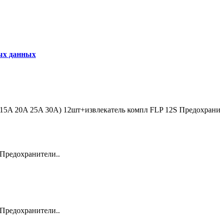
ых данных
15A
20A
25A
30A) 12шт+извлекатель
компл
FLP 12S
Предохрани
 Предохранители..
 Предохранители..