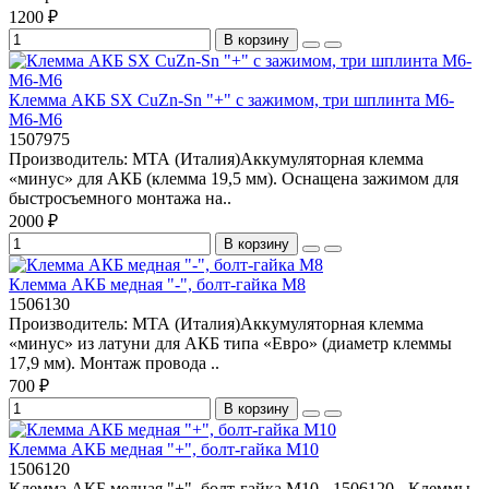
1200 ₽
В корзину
Клемма АКБ SX CuZn-Sn "+" с зажимом, три шплинта М6-
М6-М6
1507975
Производитель: МТА (Италия)Аккумуляторная клемма
«минус» для АКБ (клемма 19,5 мм). Оснащена зажимом для
быстросъемного монтажа на..
2000 ₽
В корзину
Клемма АКБ медная "-", болт-гайка М8
1506130
Производитель: МТА (Италия)Аккумуляторная клемма
«минус» из латуни для АКБ типа «Евро» (диаметр клеммы
17,9 мм). Монтаж провода ..
700 ₽
В корзину
Клемма АКБ медная "+", болт-гайка М10
1506120
Клемма АКБ медная "+", болт-гайка М10 - 1506120 - Клеммы,