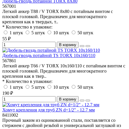
Дюбель-гвоздь потайной TORX 8X80
567001
Легкий анкер T88 / V TORX 8x80 с потайным винтом с
плоской головкой. Предназначен для многократного
крепления как в твердых, т..
* Количество в упаковке:
1 штук
5 штук
10 штук
50 штук
55 ₽
В корзину
Дюбель-гвоздь потайной TS TORX 10x160/110
567861
Легкий анкер T66 / V TORX 10x160/110 с потайным винтом с
плоской головкой. Предназначен для многократного
крепления как в твер..
* Количество в упаковке:
1 штук
5 штук
10 штук
50 штук
190 ₽
В корзину
Хомут крепления для труб ZN d=1/2" - 12.7 мм
8411002
Прочный зажим из оцинкованной стали, поставляется со
стержнем с двойной резьбой и универсальной заглушкой из