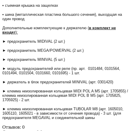
• съемная крышка на защелках
• шина (металлическая пластина большого сечения), выходщая на
один провод
Дополнительные комплектующие к держателю (
в комплект не
входят
):
► предохранитель
MIDIVAL (2 шт.)
► предохранитель
MEGA/POWERVAL
(2 шт.)
► предохранитель MINIVAL (5 шт.)
► модуль предохранителей или реле (пр. арт. 0101484, 0101564,
0101494, 0101504, 0101660, 0101695) - 1 шт.
► держатель в блок предохранителей MINIVAL (арт. 0301420)
► клемма неизолированная кольцевая MIDI POL A M5 (арт. 1705855) /
клемма неизолированная кольцевая MIDI POL B M5 (арт. 1705825,
1705925) - 2 шт.
►
клемма неизолированная кольцевая TUBOLAR М8 (арт. 1605010,
1605110, 1605021 - в зависимости от сечения провода) - 3 шт. (для
предохранителя MEGAVAL и соединительной шины
Отзывов: 0